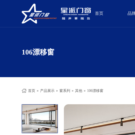
首页
品
106漂移窗
首页
»
产品展示
»
窗系列
»
其他
»
106漂移窗